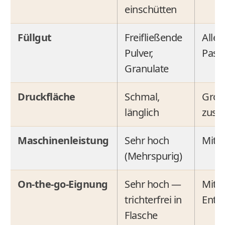
einschütten
Füllgut
Freifließende
Alle 
Pulver,
Paste
Granulate
Druckfläche
Schmal,
Groß
länglich
zus
Maschinenleistung
Sehr hoch
Mitte
(Mehrspurig)
On-the-go-Eignung
Sehr hoch —
Mitte
trichterfrei in
Entn
Flasche