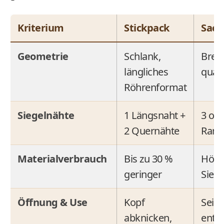
Kriterium
Stickpack
Sache
Geometrie
Schlank,
Breit,
längliches
quad
Röhrenformat
Siegelnähte
1 Längsnaht +
3 ode
2 Quernähte
Rand
Materialverbrauch
Bis zu 30 %
Höhe
geringer
Siege
Öffnung & Use
Kopf
Seite
abknicken,
entn