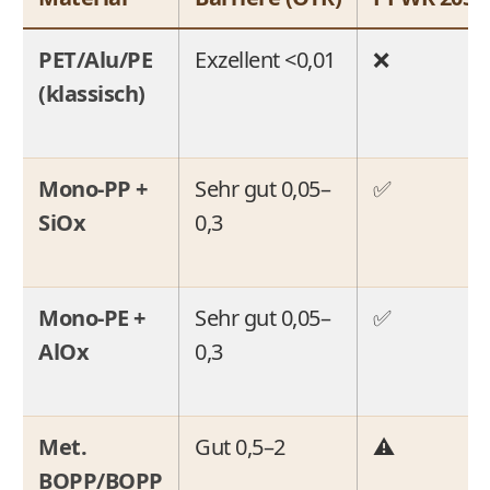
PET/Alu/PE
Exzellent <0,01
❌
(klassisch)
Mono-PP +
Sehr gut 0,05–
✅
SiOx
0,3
Mono-PE +
Sehr gut 0,05–
✅
AlOx
0,3
Met.
Gut 0,5–2
⚠️
BOPP/BOPP