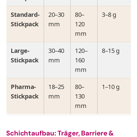
Standard-
20–30
80–
3–8 g
Stickpack
mm
120
mm
Large-
30–40
120–
8–15 g
Stickpack
mm
160
mm
Pharma-
18–25
80–
1–10 g
Stickpack
mm
130
mm
Schichtaufbau: Träger, Barriere &