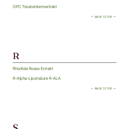
OPC Traubenkernextrakt
BACK TO TOP
R
Rhodiola Rosea Extrakt
R-Alpha-Liponsäure R-ALA
BACK TO TOP
S