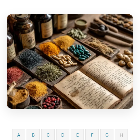
H
A
B
C
D
E
F
G