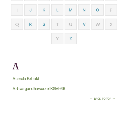
I
P
J
K
L
M
N
O
Q
T
U
W
X
R
S
V
Y
Z
A
Acerola Extrakt
Ashwagandhawurzel KSM-66
BACK TO TOP