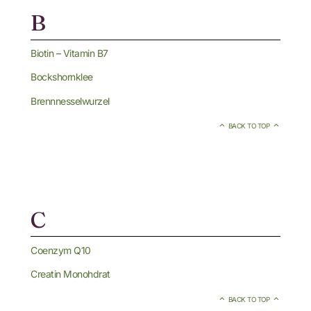
B
Biotin – Vitamin B7
Bockshornklee
Brennnesselwurzel
BACK TO TOP
C
Coenzym Q10
Creatin Monohdrat
BACK TO TOP