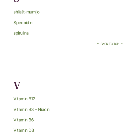
shilajit-mumijo
Spermidin
spirulina
BACK TO TOP
V
Vitamin B12
Vitamin B3 – Niacin
Vitamin B6
Vitamin D3