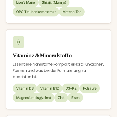
Lion’s Mane
Shilajit (Mumijo)
OPC Traubenkernextrakt
Matcha Tee
Vitamine & Mineralstoffe
Essentielle Nährstoffe kompakt erklärt: Funktionen,
Formen und was bei der Formulierung zu
beachten ist.
Vitamin D3
Vitamin B12
D3+K2
Folsäure
Magnesiumbisglycinat
Zink
Eisen