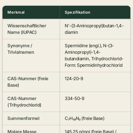
Merkmal
Spezifikation
Technische
Wissenschaftlicher
N'-(3-Aminopropyl)butan-1,4-
Daten
Name (IUPAC)
diamin
zum
natürlichen
Synonyme /
Spermidine (engl.), N-(3-
Trivialnamen
Aminopropyl)-1,4-
Polyamin
butandiamin, Trihydrochlorid-
Form: Spermidinhydrochlorid
CAS-Nummer (freie
124-20-9
Base)
CAS-Nummer
334-50-9
(Trihydrochlorid)
Summenformel
C₇H₁₉N₃ (freie Base)
Molare Masse
145,25 g/mol (freie Base) /