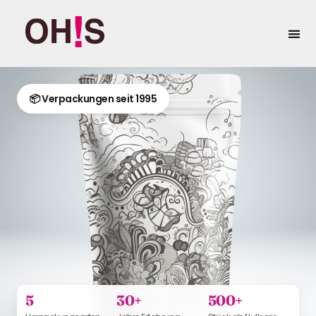
springen
Eigenma
📦 Verpackungen seit 1995
5
30+
500+