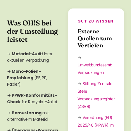
GUT ZU WISSEN
Was OH!S bei
der Umstellung
Externe
Quellen zum
leistet
Vertiefen
→
Material-Audit
Ihrer
→
aktuellen Verpackung
Umweltbundesamt:
→
Mono-Folien-
Verpackungen
Empfehlung
(PE, PP,
→
Stiftung Zentrale
Papier)
Stelle
→
PPWR-Konformitäts-
Verpackungsregister
Check
für Recyclat-Anteil
(ZSVR)
→
Bemusterung
mit
→
Verordnung (EU)
alternativem Material
2025/40 (PPWR) im
→
Übergangs-Roadmap