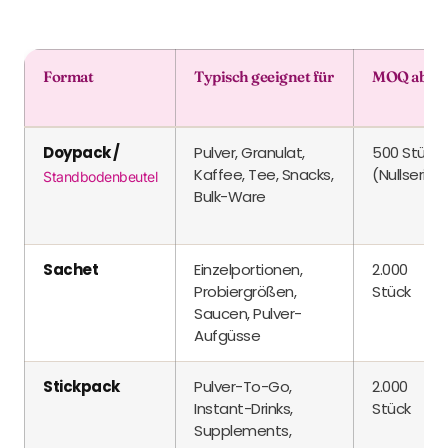
Format
Typisch geeignet für
MOQ ab
Doypack /
Pulver, Granulat,
500 Stück
Kaffee, Tee, Snacks,
(Nullserie)
Standbodenbeutel
Bulk-Ware
Sachet
Einzelportionen,
2.000
Probiergrößen,
Stück
Saucen, Pulver-
Aufgüsse
Stickpack
Pulver-To-Go,
2.000
Instant-Drinks,
Stück
Supplements,