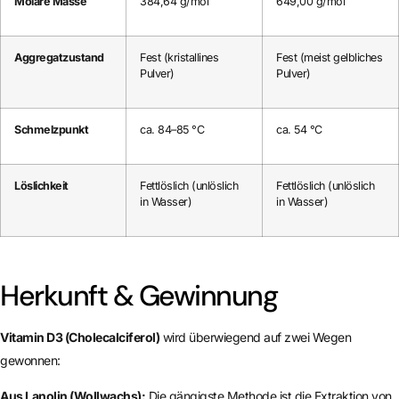
Molare Masse
384,64 g/mol
649,00 g/mol
Aggregatzustand
Fest (kristallines
Fest (meist gelbliches
Pulver)
Pulver)
Schmelzpunkt
ca. 84–85 °C
ca. 54 °C
Löslichkeit
Fettlöslich (unlöslich
Fettlöslich (unlöslich
in Wasser)
in Wasser)
Herkunft & Gewinnung
Vitamin D3 (Cholecalciferol)
wird überwiegend auf zwei Wegen
gewonnen:
Aus Lanolin (Wollwachs):
Die gängigste Methode ist die Extraktion von